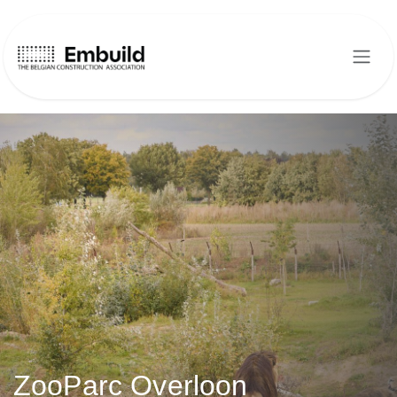
Overslaan naar inhoud
ZooParc Overloon